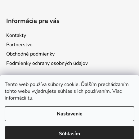
Informácie pre vás
Kontakty
Partnerstvo
Obchodné podmienky
Podmienky ochrany osobných údajov
Prijímame online platby
Tento web používa súbory cookie. Ďalším prechádzaním
tohto webu vyjadrujete súhlas s ich používaním. Viac
informácií
tu
.
Nastavenie
Vytvoril Shoptet
Súhlasím
Copyright 2026
VámoSoft s.r.o.
. Všetky práva