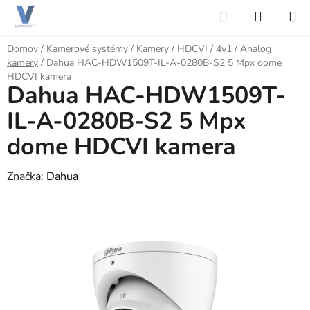
Prejsť
Hľadať
NÁKUP
na
KOŠÍK
obsah
Domov
/
Kamerové systémy
/
Kamery
/
HDCVI / 4v1 / Analog
kamery
/
Dahua HAC-HDW1509T-IL-A-0280B-S2 5 Mpx dome
HDCVI kamera
Dahua HAC-HDW1509T-
IL-A-0280B-S2 5 Mpx
dome HDCVI kamera
Značka:
Dahua