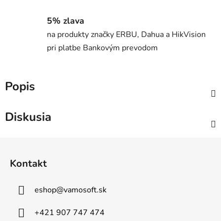
5% zlava
na produkty značky ERBU, Dahua a HikVision
pri platbe Bankovým prevodom
Popis
Diskusia
Z
á
Kontakt
p
ä
eshop
@
vamosoft.sk
t
i
+421 907 747 474
e