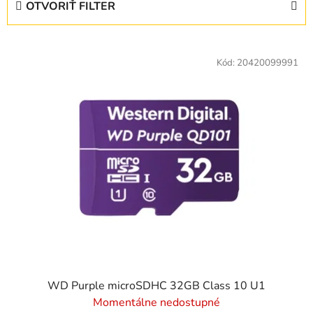
OTVORIŤ FILTER
n
i
V
e
ý
Kód:
20420099991
p
p
r
i
o
s
d
p
u
r
k
o
t
d
o
u
v
k
t
o
v
WD Purple microSDHC 32GB Class 10 U1
Momentálne nedostupné