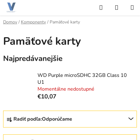
Prejsť
Hľadať
NÁKUP
na
KOŠÍK
obsah
Domov
/
Komponenty
/
Pamäťové karty
Pamäťové karty
Najpredávanejšie
WD Purple microSDHC 32GB Class 10
U1
Momentálne nedostupné
€10,07
R
Radiť podľa:
Odporúčame
a
d
e