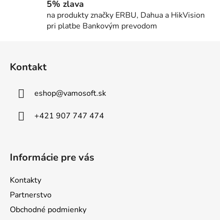
5% zlava
v
na produkty značky ERBU, Dahua a HikVision
k
pri platbe Bankovým prevodom
y
v
Z
ý
á
p
Kontakt
p
i
ä
s
eshop
@
vamosoft.sk
u
t
i
+421 907 747 474
e
Informácie pre vás
Kontakty
Partnerstvo
Obchodné podmienky