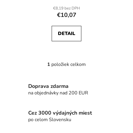
€8,19 bez DPH
€10,07
DETAIL
1
položiek celkom
O
v
l
Doprava zdarma
á
d
na objednávky nad 200 EUR
a
c
i
Cez 3000 výdajných miest
e
po celom Slovensku
p
r