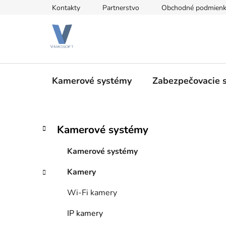
Prejsť
Kontakty
Partnerstvo
Obchodné podmien
na
obsah
Kamerové systémy
Zabezpečovacie 
B
K
Preskočiť
Kamerové systémy
a
kategórie
o
t
č
Kamerové systémy
e
n
g
Kamery
ý
ó
p
r
Wi-Fi kamery
i
a
e
n
IP kamery