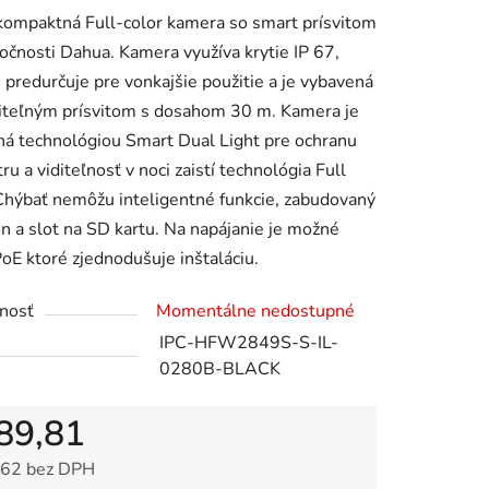
ompaktná Full-color kamera so smart prísvitom
očnosti Dahua. Kamera využíva krytie IP 67,
u predurčuje pre vonkajšie použitie a je vybavená
diteľným prísvitom s dosahom 30 m. Kamera je
á technológiou Smart Dual Light pre ochranu
ru a viditeľnosť v noci zaistí technológia Full
Chýbať nemôžu inteligentné funkcie, zabudovaný
n a slot na SD kartu. Na napájanie je možné
PoE ktoré zjednodušuje inštaláciu.
nosť
Momentálne nedostupné
IPC-HFW2849S-S-IL-
0280B-BLACK
89,81
62 bez DPH