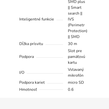
SMD plus
|| Smart
search ||
Inteligentné funkcie
IVS
(Perimetr
Protection)
|| SMD
Dĺžka prísvitu
30 m
Slot pre
Podpora
pamäťovú
kartu
Vstavaný
I/O
mikrofón
Podpora kariet
micro SD
Hmotnosť
0.6