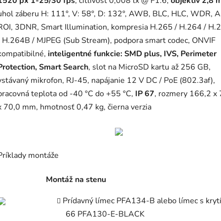
1520 px 1-25/30 fps
, citlivosť 0,008 lx @ F1.6,
objektív 2,8
uhol záberu H: 111°, V: 58°, D: 132°, AWB, BLC, HLC, WDR, 
ROI, 3DNR, Smart Illumination, kompresia H.265 / H.264 / H
/ H.264B / MJPEG (Sub Stream), podpora smart codec, ONVIF
kompatibilné,
inteligentné funkcie: SMD plus, IVS, Perimeter
Protection, Smart Search
, slot na MicroSD kartu až 256 GB,
vstávaný mikrofon, RJ-45, napájanie 12 V DC / PoE (802.3af),
pracovná teplota od -40 °C do +55 °C,
IP 67
, rozmery 166,2 x 
x 70,0 mm, hmotnosť 0,47 kg, čierna verzia
Príklady montáže
Montáž na stenu
Prídavný límec PFA134-B alebo límec s kryt
66 PFA130-E-BLACK