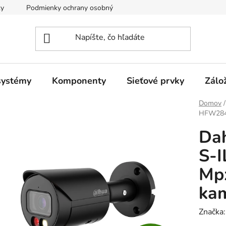
ky
Podmienky ochrany osobných údajov
systémy
Komponenty
Sieťové prvky
Zálo
Domov
/
HFW2849
Da
S-
Mp
ka
Značka