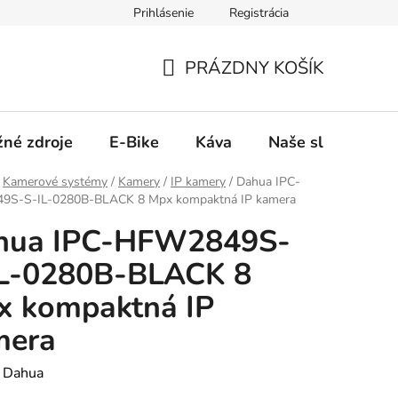
Prihlásenie
Registrácia
PRÁZDNY KOŠÍK
NÁKUPNÝ
KOŠÍK
žné zdroje
E-Bike
Káva
Naše služby
Kamerové systémy
/
Kamery
/
IP kamery
/
Dahua IPC-
S-S-IL-0280B-BLACK 8 Mpx kompaktná IP kamera
hua IPC-HFW2849S-
IL-0280B-BLACK 8
x kompaktná IP
mera
:
Dahua