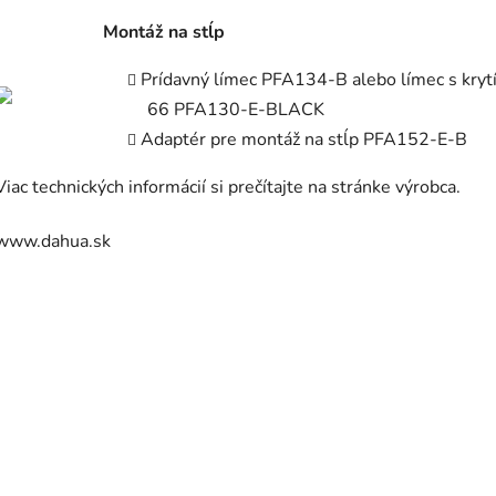
Montáž na stĺp
Prídavný límec PFA134-B alebo límec s kryt
66 PFA130-E-BLACK
Adaptér pre montáž na stĺp PFA152-E-B
Viac technických informácií si prečítajte na stránke výrobca.
www.dahua.sk