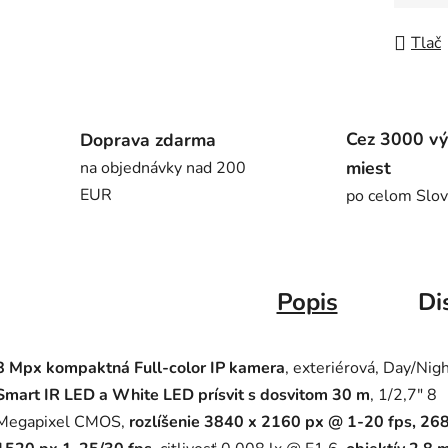
Jedno
Tlač
Cez 3000 vý
Doprava zdarma
miest
na objednávky nad 200
EUR
po celom Slo
Popis
Di
8 Mpx kompaktná Full-color IP kamera
, exteriérová, Day/Nigh
Smart IR LED a White LED prísvit s dosvitom 30 m
, 1/2,7" 8
Megapixel CMOS,
rozlíšenie 3840 x 2160 px @ 1-20 fps, 26