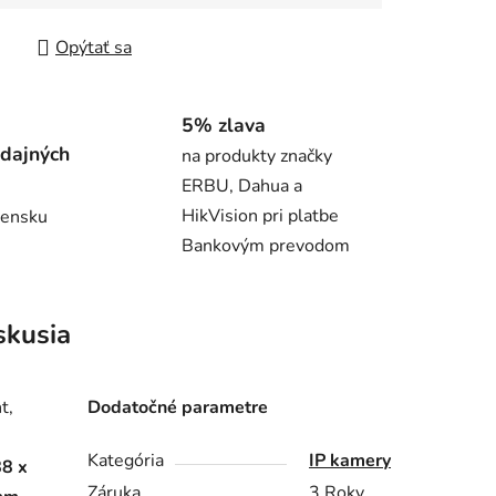
tková cena:
Opýtať sa
5% zlava
dajných
na produkty značky
ERBU, Dahua a
HikVision pri platbe
vensku
Bankovým prevodom
skusia
t,
Dodatočné parametre
Kategória
IP kamery
88 x
Záruka
3 Roky