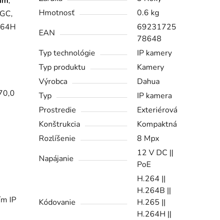
 mm
,
Hmotnosť
0.6 kg
AGC,
.264H
69231725
EAN
78648
Typ technológie
IP kamery
Typ produktu
Kamery
Výrobca
Dahua
70,0
Typ
IP kamera
Prostredie
Exteriérová
Konštrukcia
Kompaktná
Rozlíšenie
8 Mpx
12 V DC ||
Napájanie
PoE
H.264 ||
H.264B ||
ím IP
Kódovanie
H.265 ||
H.264H ||