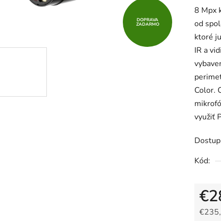
8 Mpx k
DOPRAVA
od spol
ZADARMO
ktoré j
IR a vi
vybaven
perimet
Color. 
mikrofó
využiť 
Dostup
Kód:
€2
€235,