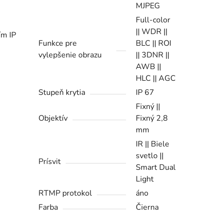
MJPEG
Full-color
|| WDR ||
ím IP
Funkce pre
BLC || ROI
vylepšenie obrazu
|| 3DNR ||
AWB ||
HLC || AGC
Stupeň krytia
IP 67
Fixný ||
Objektív
Fixný 2,8
mm
IR || Biele
svetlo ||
Prísvit
Smart Dual
Light
RTMP protokol
áno
Farba
Čierna