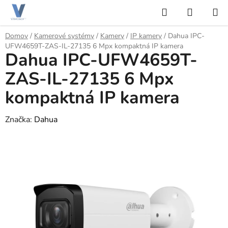
Prejsť
Hľadať
NÁKUP
na
KOŠÍK
obsah
Domov
/
Kamerové systémy
/
Kamery
/
IP kamery
/
Dahua IPC-
UFW4659T-ZAS-IL-27135 6 Mpx kompaktná IP kamera
Dahua IPC-UFW4659T-
ZAS-IL-27135 6 Mpx
kompaktná IP kamera
Značka:
Dahua