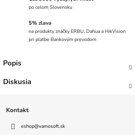
po celom Slovensku
5% zlava
na produkty značky ERBU, Dahua a HikVision
pri platbe Bankovým prevodom
Popis
Diskusia
Z
á
Kontakt
p
ä
eshop
@
vamosoft.sk
t