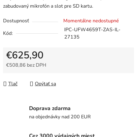
zabudovaný mikrofón a slot pre SD kartu.
Dostupnosť
Momentálne nedostupné
IPC-UFW4659T-ZAS-IL-
Kód:
27135
€625,90
€508,86 bez DPH
Jednotková cena:
Tlač
Opýtať sa
Doprava zdarma
na objednávky nad 200 EUR
Cez 3000 výdajných miest