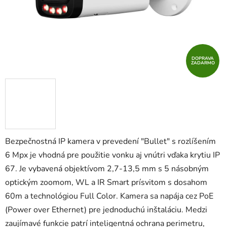
DOPRAVA
ZADARMO
Bezpečnostná IP kamera v prevedení "Bullet" s rozlíšením
6 Mpx je vhodná pre použitie vonku aj vnútri vďaka krytiu IP
67. Je vybavená objektívom 2,7-13,5 mm s 5 násobným
optickým zoomom, WL a IR Smart prísvitom s dosahom
60m a technológiou Full Color. Kamera sa napája cez PoE
(Power over Ethernet) pre jednoduchú inštaláciu. Medzi
zaujímavé funkcie patrí inteligentná ochrana perimetru,