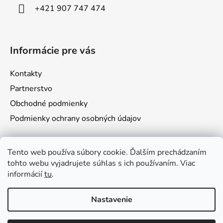
i
+421 907 747 474
e
Informácie pre vás
Kontakty
Partnerstvo
Obchodné podmienky
Podmienky ochrany osobných údajov
Prijímame online platby
Tento web používa súbory cookie. Ďalším prechádzaním
tohto webu vyjadrujete súhlas s ich používaním. Viac
informácií
tu
.
Nastavenie