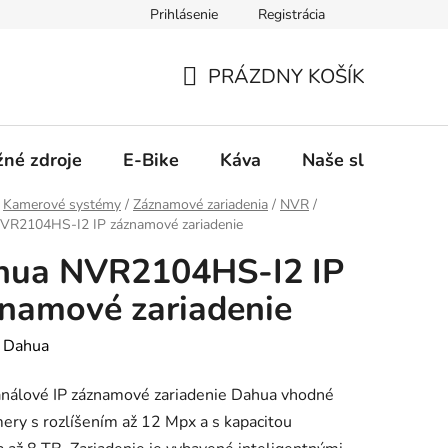
Prihlásenie
Registrácia
PRÁZDNY KOŠÍK
NÁKUPNÝ
KOŠÍK
žné zdroje
E-Bike
Káva
Naše služby
Kamerové systémy
/
Záznamové zariadenia
/
NVR
/
VR2104HS-I2 IP záznamové zariadenie
hua NVR2104HS-I2 IP
namové zariadenie
:
Dahua
análové IP záznamové zariadenie Dahua vhodné
ery s rozlíšením až 12 Mpx a s kapacitou