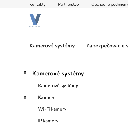
Prejsť
Kontakty
Partnerstvo
Obchodné podmien
na
obsah
Kamerové systémy
Zabezpečovacie 
B
K
Preskočiť
Kamerové systémy
a
kategórie
o
t
č
Kamerové systémy
e
n
g
Kamery
ý
ó
p
r
Wi-Fi kamery
i
a
e
n
IP kamery