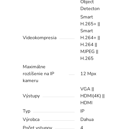
Object
Detecton
Smart
H.265+ ||
Smart
Videokompresia
H.264+ ||
H.264 ||
MJPEG ||
H.265
Maximálne
rozlíšenie na IP
12 Mpx
kameru
VGA ||
Výstupy
HDMI(4K) ||
HDMI
Typ
IP
Výrobca
Dahua
Počet vstupov
4