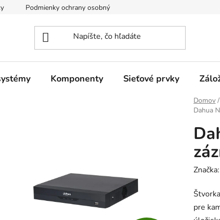
ky
Podmienky ochrany osobných údajov
systémy
Komponenty
Sieťové prvky
Zálo
Domov
/
Dahua N
Da
záz
Značka
Štvork
pre kam