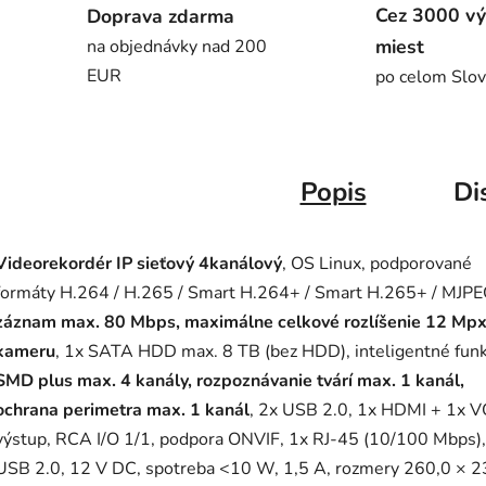
Cez 3000 vý
Doprava zdarma
miest
na objednávky nad 200
EUR
po celom Slo
Popis
Di
Videorekordér IP sieťový 4kanálový
, OS Linux, podporované
formáty H.264 / H.265 / Smart H.264+ / Smart H.265+ / MJPE
záznam max. 80 Mbps, maximálne celkové rozlíšenie 12 Mpx
kameru
, 1x SATA HDD max. 8 TB (bez HDD), inteligentné funk
SMD plus max. 4 kanály, rozpoznávanie tvárí max. 1 kanál,
ochrana perimetra max. 1 kanál
, 2x USB 2.0, 1x HDMI + 1x 
výstup, RCA I/O 1/1, podpora ONVIF, 1x RJ-45 (10/100 Mbps),
USB 2.0, 12 V DC, spotreba <10 W, 1,5 A, rozmery 260,0 × 2