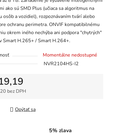
a až 8 TB. Zariadenie je vybavené inteligentnými
mi ako sú SMD Plus (učiaca sa algoritmus na
u osôb a vozidiel), rozpoznávaním tvárí alebo
 pre ochranu perimetra. ONVIF kompatibilnému
niu okrem iného nechýba ani podpora "chytrých"
v Smart H.265+ / Smart H.264+.
nosť
Momentálne nedostupné
NVR2104HS-I2
19,19
20 bez DPH
tková cena:
Opýtať sa
5% zlava