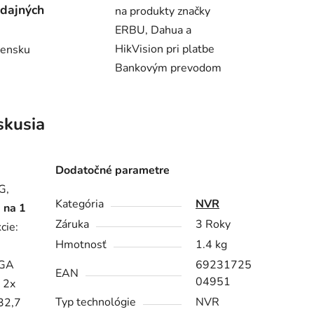
dajných
na produkty značky
ERBU, Dahua a
HikVision pri platbe
vensku
Bankovým prevodom
skusia
Dodatočné parametre
G,
Kategória
NVR
 na 1
Záruka
3 Roky
cie:
Hmotnosť
1.4 kg
VGA
69231725
EAN
04951
 2x
Typ technológie
NVR
32,7