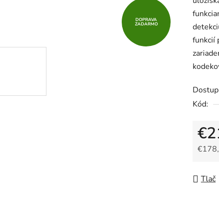
úložisk
funkcia
DOPRAVA
ZADARMO
detekci
funkcií
zariade
kodeko
Dostup
Kód:
€2
€178,
Jedno
Tlač