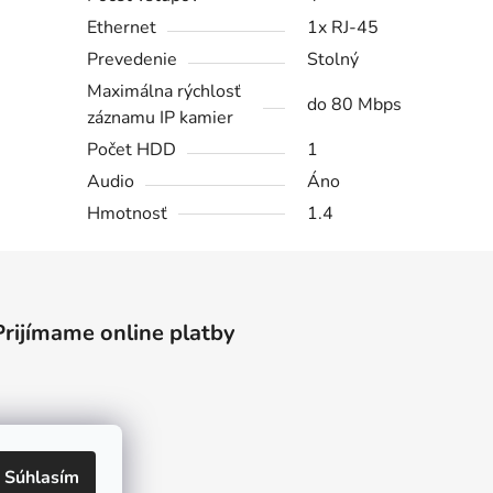
Ethernet
1x RJ-45
Prevedenie
Stolný
Maximálna rýchlosť
do 80 Mbps
záznamu IP kamier
Počet HDD
1
Audio
Áno
Hmotnosť
1.4
Prijímame online platby
Súhlasím