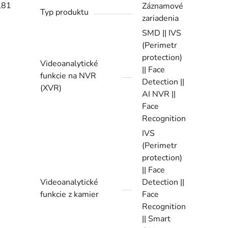
,81
Záznamové
Typ produktu
zariadenia
SMD || IVS
(Perimetr
protection)
Videoanalytické
|| Face
funkcie na NVR
Detection ||
(XVR)
AI NVR ||
Face
Recognition
IVS
(Perimetr
protection)
|| Face
Videoanalytické
Detection ||
funkcie z kamier
Face
Recognition
|| Smart