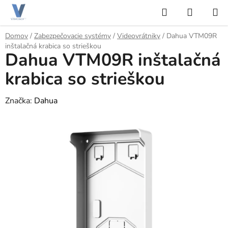
Prejsť
Hľadať
NÁKUP
na
KOŠÍK
obsah
Domov
/
Zabezpečovacie systémy
/
Videovrátniky
/
Dahua VTM09R
inštalačná krabica so strieškou
Dahua VTM09R inštalačná
krabica so strieškou
Značka:
Dahua