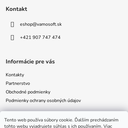
á
Kontakt
p
ä
eshop
@
vamosoft.sk
t
i
+421 907 747 474
e
Informácie pre vás
Kontakty
Partnerstvo
Obchodné podmienky
Podmienky ochrany osobných údajov
Prijímame online platby
Tento web používa súbory cookie. Ďalším prechádzaním
tohto webu vyjadrujete súhlas s ich používaním. Viac