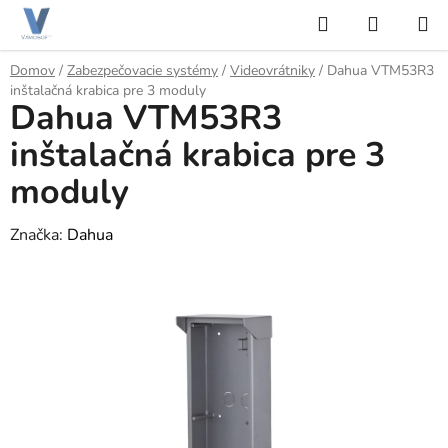
Prejsť
Hľadať
NÁKUP
na
KOŠÍK
obsah
Domov
/
Zabezpečovacie systémy
/
Videovrátniky
/
Dahua VTM53R3
inštalačná krabica pre 3 moduly
Dahua VTM53R3
inštalačná krabica pre 3
moduly
Značka:
Dahua