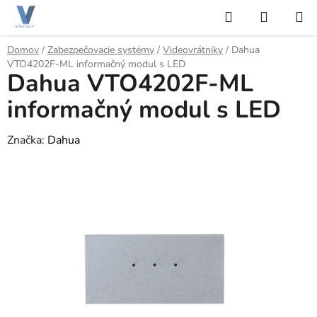
Prejsť
Hľadať
NÁKUP
na
KOŠÍK
obsah
Domov
/
Zabezpečovacie systémy
/
Videovrátniky
/
Dahua
VTO4202F-ML informačný modul s LED
Dahua VTO4202F-ML
informačný modul s LED
Značka:
Dahua