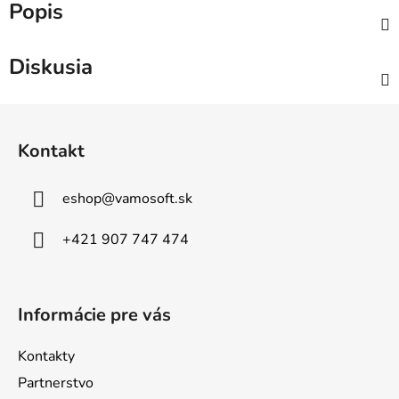
Popis
Diskusia
Z
á
Kontakt
p
ä
eshop
@
vamosoft.sk
t
i
+421 907 747 474
e
Informácie pre vás
Kontakty
Partnerstvo