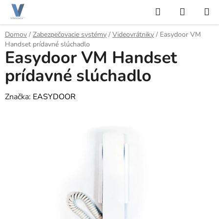
Prejsť
Hľadať
NÁKUP
na
KOŠÍK
obsah
Domov
/
Zabezpečovacie systémy
/
Videovrátniky
/
Easydoor VM
Handset prídavné slúchadlo
Easydoor VM Handset
prídavné slúchadlo
Značka:
EASYDOOR