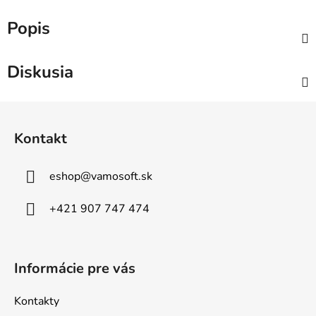
Popis
Diskusia
Z
á
Kontakt
p
ä
eshop
@
vamosoft.sk
t
i
+421 907 747 474
e
Informácie pre vás
Kontakty