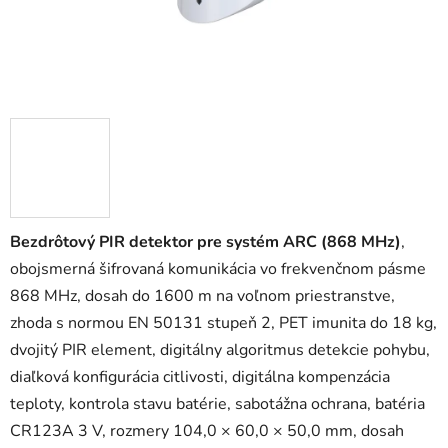
Bezdrôtový PIR detektor pre systém ARC (868 MHz)
,
obojsmerná šifrovaná komunikácia vo frekvenčnom pásme
868 MHz, dosah do 1600 m na voľnom priestranstve,
zhoda s normou EN 50131 stupeň 2, PET imunita do 18 kg,
dvojitý PIR element, digitálny algoritmus detekcie pohybu,
diaľková konfigurácia citlivosti, digitálna kompenzácia
teploty, kontrola stavu batérie, sabotážna ochrana, batéria
CR123A 3 V, rozmery 104,0 × 60,0 × 50,0 mm, dosah