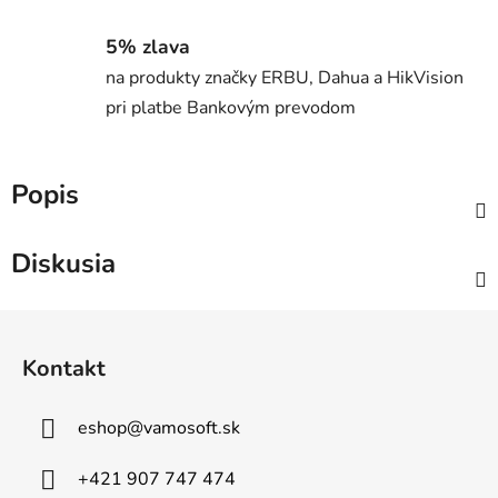
5% zlava
na produkty značky ERBU, Dahua a HikVision
pri platbe Bankovým prevodom
Popis
Diskusia
Z
á
Kontakt
p
ä
eshop
@
vamosoft.sk
t
i
+421 907 747 474
e