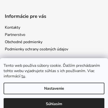
Informácie pre vás
Kontakty
Partnerstvo
Obchodné podmienky
Podmienky ochrany osobných údajov
Prijímame online platby
Tento web používa súbory cookie. Ďalším prechádzaním
tohto webu vyjadrujete súhlas s ich používaním. Viac
informácií
tu
.
Nastavenie
Vytvoril Shoptet
Súhlasím
Copyright 2026
VámoSoft s.r.o.
. Všetky práva