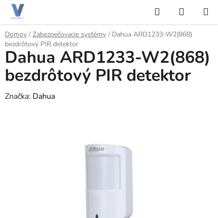
Prejsť
Hľadať
NÁKUP
na
KOŠÍK
obsah
Domov
/
Zabezpečovacie systémy
/
Dahua ARD1233-W2(868)
bezdrôtový PIR detektor
Dahua ARD1233-W2(868)
bezdrôtový PIR detektor
Značka:
Dahua