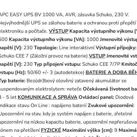
APC EASY UPS BV 1000 VA, AVR, zásuvka Schuko, 230 V.
Nejvýhodnější UPS se zálohou baterie a ochranou proti přepětí
elektroniku a počítače.
VÝSTUP
Kapacita výstupního výkonu 
600
Kapacita výstupního výkonu [VA]:
1000
Jmenovité výstu
napětí [V]:
230
Topologie:
Line interaktivní
Výstupní přípojky
Schuko CEE 7 (Záložní provoz na baterie)
VSTUP
Jmenovité vs
napětí [V]:
230
Typ připojení vstupu:
Schuko CEE 7/7P
Kmitoč
vstupu [Hz]:
50/60 +/- 3 (autodetekce)
BATERIE A DOBA BĚ
Typ baterie:
Bezúdržbový olověný zatavený akumulátor se
suspendovaným elektrolytem: neteče
Očekávaná životnost bat
3 - 5 let
KOMUNIKACE A SPRÁVA
Ovládací panel:
Diodová
indikace stavu On Line : napájeno baterií
Zvukové upozornění:
Upozornění na stav, kdy je systém napájen z baterie, zřetelné
upozornění na nízkou kapacitu baterie, upozornění nepřerušov
tónem na přetížení
FYZICKÉ
Maximální výška [cm]:
9
Maximál