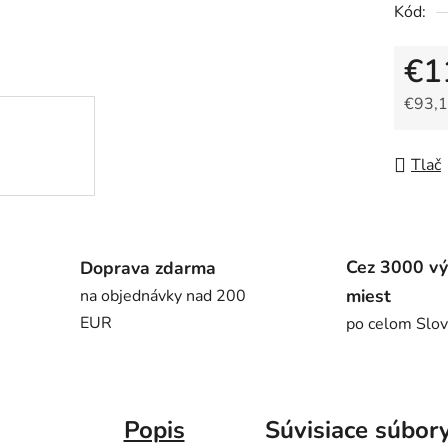
Kód:
€1
€93,1
Jedno
Tlač
Cez 3000 vý
Doprava zdarma
miest
na objednávky nad 200
EUR
po celom Slo
Popis
Súvisiace súbory