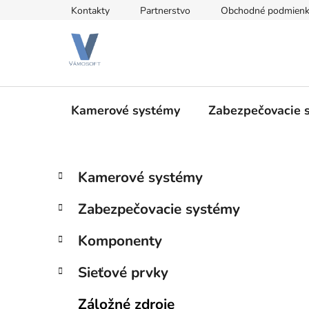
Prejsť
Kontakty
Partnerstvo
Obchodné podmien
na
obsah
Kamerové systémy
Zabezpečovacie 
B
K
Preskočiť
Kamerové systémy
a
kategórie
o
t
č
Zabezpečovacie systémy
e
n
g
ý
Komponenty
ó
p
r
Sieťové prvky
i
a
e
n
Záložné zdroje