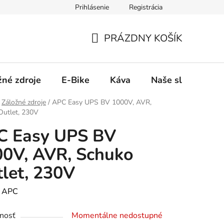
Prihlásenie
Registrácia
PRÁZDNY KOŠÍK
NÁKUPNÝ
KOŠÍK
žné zdroje
E-Bike
Káva
Naše služby
Záložné zdroje
/
APC Easy UPS BV 1000V, AVR,
Outlet, 230V
C Easy UPS BV
0V, AVR, Schuko
let, 230V
:
APC
nosť
Momentálne nedostupné