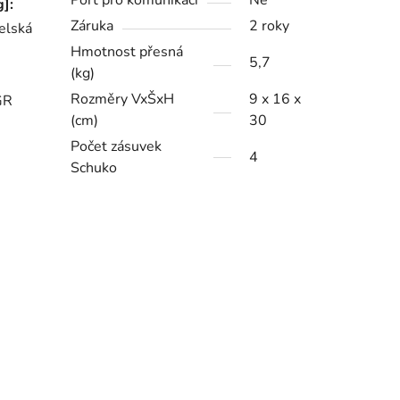
Port pro komunikaci
Ne
]:
Záruka
2 roky
elská
Hmotnost přesná
5,7
(kg)
-
Rozměry VxŠxH
9 x 16 x
GR
(cm)
30
Počet zásuvek
4
Schuko