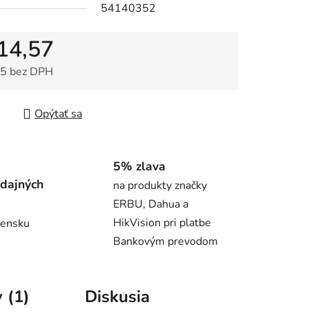
54140352
14,57
5 bez DPH
tková cena:
Opýtať sa
5% zlava
dajných
na produkty značky
ERBU, Dahua a
HikVision pri platbe
vensku
Bankovým prevodom
 (1)
Diskusia