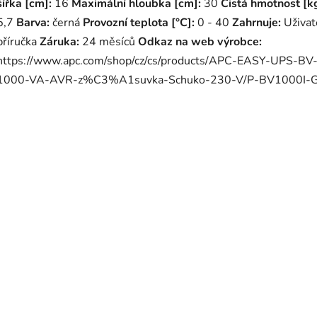
šířka [cm]:
16
Maximální hloubka [cm]:
30
Čistá hmotnost [kg
5,7
Barva:
černá
Provozní teplota [°C]:
0 - 40
Zahrnuje:
Uživat
příručka
Záruka:
24 měsíců
Odkaz na web výrobce:
https://www.apc.com/shop/cz/cs/products/APC-EASY-UPS-BV
1000-VA-AVR-z%C3%A1suvka-Schuko-230-V/P-BV1000I-