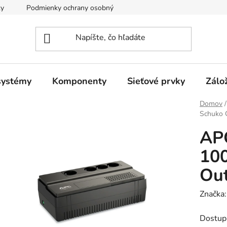
ky
Podmienky ochrany osobných údajov
systémy
Komponenty
Sieťové prvky
Zálo
Domov
/
Schuko 
AP
100
Out
Značka
Dostup