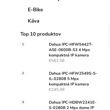
e
l
E-Bike
Káva
Top 10 produktov
Dahua IPC-HFW5442T-
ASE-0600B-S3 4 Mpx
kompaktná IP kamera
€562,58
Dahua IPC-HFW2549S-S-
IL-0280B 5 Mpx
kompaktná IP kamera
€245,98
Dahua IPC-HDBW2241E-
S-0280B 2 Mpx dome IP