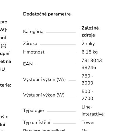
Dodatočné parametre
 pro
Záložné
[W]:
Kategória
zdroje
pní
Záruka
2 roky
:
(4)
Hmotnosť
6.15 kg
tupní
7313043
et na
EAN
38246
HU
750 -
Výstupní výkon (VA)
3000
erie:
500 -
Výstupní výkon (W)
2700
Line-
Typologie
interactive
aným
Typ umístění
Tower
ní